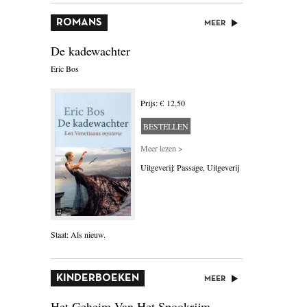
BLOEMLEZING
ROMANS
MEER
BOEKENWEEK GESCHENK
De kadewachter
Zwarte 
Eric Bos
Thijs Feuth
BRIEVEN
CARTOONS
Prijs: € 12,50
CHINA
BESTELLEN
Meer lezen >
COLUMNS
Uitgeverij: Passage, Uitgeverij
DONATEURS LITERAIR
NEDERLAND
DUITSLAND
Staat: Als nieuw.
Staat: Als nie
ENGELAND
ENGELSTALIG
KINDERBOEKEN
MEER
Het Geheim Van Het Spookrijm
Donderk
ESSAYS