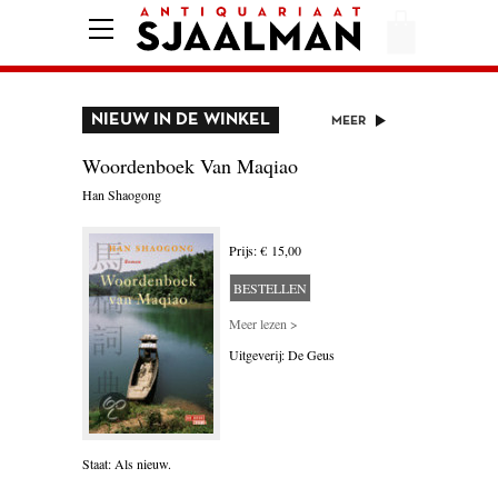
HOME
AFREKENEN
NIEUW IN DE WINKEL
VOORWAARDEN
MEER
Woordenboek Van Maqiao
De insch
CONTACT
Han Shaogong
Otto de Kat
Prijs: € 15,00
AANBIEDING
BESTELLEN
AMERIKA
Meer lezen >
AMSTERDAM
Uitgeverij: De Geus
AUTOBIOGRAFIE
BELGIË
Staat: Als nieuw.
Staat: Als nie
BIOGRAFIE