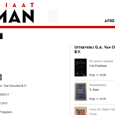
AFRE
S
Uitgeverij G.A. Van 
B.V.
De grauwe minnaar
Carl Friedman
Prijs: € 10,00
N
Winterhanden
.A. Van Oorschot B.V.
S. Enter
260313
Prijs: € 10,50
i 2015
Ooms En Tantes/ Tan
9 pagina's
Ooms