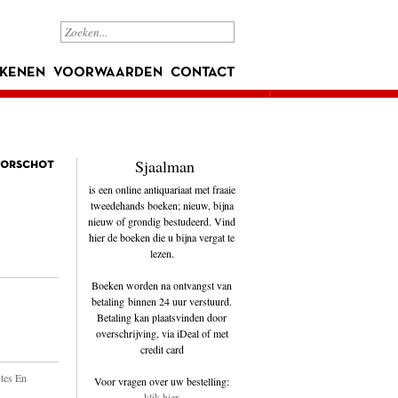
KENEN
VOORWAARDEN
CONTACT
Sjaalman
Oorschot
is een online antiquariaat met fraaie
tweedehands boeken; nieuw, bijna
nieuw of grondig bestudeerd. Vind
hier de boeken die u bijna vergat te
lezen.
Boeken worden na ontvangst van
betaling binnen 24 uur verstuurd.
Betaling kan plaatsvinden door
overschrijving, via iDeal of met
credit card
tes En
Voor vragen over uw bestelling:
klik hier
.