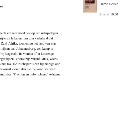
Harrie Geelen
euw
Prijs: € 10,50
t Rob vol weemoed hoe op een nabijgelegen
j terug te keren naar zijn vaderland dat hij
ar Zuid-Afrika, toen en nu het land van zijn
e mijnen van Johannesburg, een kamp in
bij Nagasaki, in Manilla of in Lourenço
oeger tijden. Vooral zijn vriend Guus, wiens
m niet los. De inscheper is een fijnzinnige ode
oekomst kiezen dan die die voor hen werd
and staat. 'Prachtig en ontwrichtend' Adriaan