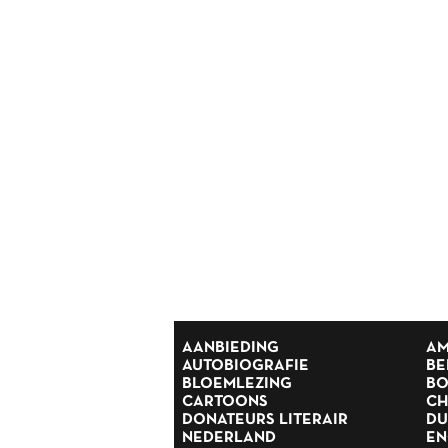
Reisverhalen
Religie
Romans
Rusland
Scandinavië
Spanje
Suriname
Thrillers
Scandinavische thrillers
Tijdschriften
Toneel
Tweede Wereldoorlog
Verhalen
Zuid Afrika
AANBIEDING
AM
AUTOBIOGRAFIE
BE
BLOEMLEZING
BO
CARTOONS
CH
DONATEURS LITERAIR
DU
NEDERLAND
EN