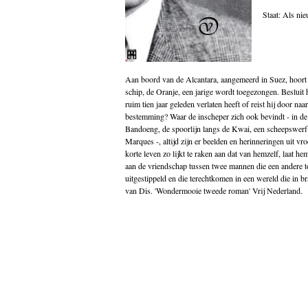
Godsdienst
Staat: Als ni
Groenland
Historische romans
Indonesië
Islam
Italië
Aan boord van de Alcantara, aangemeerd in Suez, hoor
Kinderboeken
schip, de Oranje, een jarige wordt toegezongen. Besluit hi
Klassieke Oudheid
ruim tien jaar geleden verlaten heeft of reist hij door na
Klassiekers
bestemming? Waar de inscheper zich ook bevindt - in d
Kookboeken
Bandoeng, de spoorlijn langs de Kwai, een scheepswerf 
Indonesisch
Marques -, altijd zijn er beelden en herinneringen uit vr
Kunst
korte leven zo lijkt te raken aan dat van hemzelf, laat he
Midden-Oosten
aan de vriendschap tussen twee mannen die een andere t
Nederlands
uitgestippeld en die terechtkomen in een wereld die in br
Nederlandse literatuur
van Dis. 'Wondermooie tweede roman' Vrij Nederland.
Nieuw in de winkel
Non fictie
Novellen
Oostenrijk
Opvoeding
Poëzie
Politiek
Populair wetenschappelijk
Portugal
psychologie