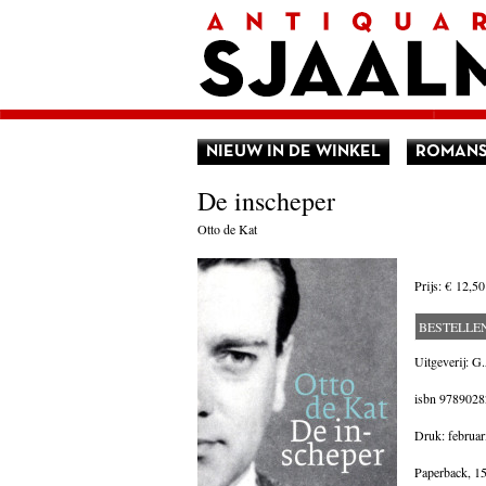
Home
Afrekenen
Voorwaarden
Contact
Aanbieding
Amerika
Amsterdam
NIEUW IN DE WINKEL
ROMAN
Autobiografie
België
De inscheper
Biografie
Bloemlezing
Otto de Kat
Boekenweek geschenk
Brieven
Cartoons
Prijs:
€ 12,50
China
Columns
BESTELLE
Donateurs Literair Nederland
Duitsland
Uitgeverij: G
Engeland
isbn
9789028
Engelstalig
Essays
Druk: februar
Filosofie
Frankrijk
Paperback,
15
Geschiedenis