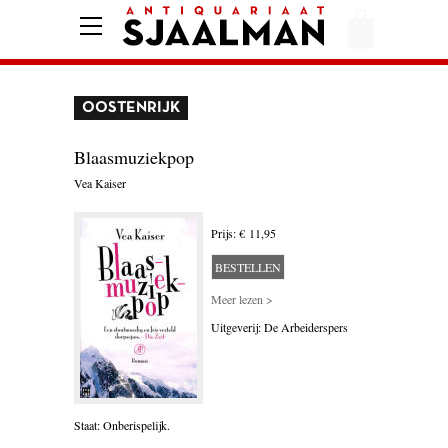
HOME
AFREKENEN
OOSTENRIJK
VOORWAARDEN
CONTACT
Blaasmuziekpop
Vea Kaiser
AANBIEDING
Prijs: € 11,95
BESTELLEN
AMERIKA
Meer lezen >
AMSTERDAM
Uitgeverij: De Arbeiderspers
AUTOBIOGRAFIE
BELGIË
Staat: Onberispelijk.
BIOGRAFIE