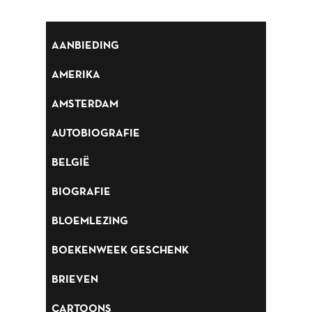
BLOEMLEZING
BOEKENWEEK GESCHENK
AANBIEDING
BRIEVEN
AMERIKA
CARTOONS
AMSTERDAM
CHINA
AUTOBIOGRAFIE
COLUMNS
BELGIË
DONATEURS LITERAIR
BIOGRAFIE
NEDERLAND
BLOEMLEZING
DUITSLAND
BOEKENWEEK GESCHENK
ENGELAND
BRIEVEN
ENGELSTALIG
CARTOONS
ESSAYS