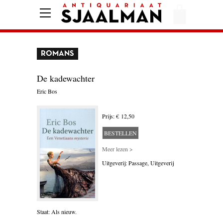
HOME
AFREKENEN
ROMANS
VOORWAARDEN
CONTACT
De kadewachter
Eric Bos
AANBIEDING
Prijs: € 12,50
BESTELLEN
AMERIKA
Meer lezen >
AMSTERDAM
Uitgeverij: Passage, Uitgeverij
AUTOBIOGRAFIE
BELGIË
Staat: Als nieuw.
BIOGRAFIE