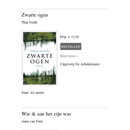
BLOEMLEZING
Zwarte ogen
BOEKENWEEK GESCHENK
Thijs Feuth
BRIEVEN
Prijs: € 12,50
CARTOONS
BESTELLEN
CHINA
Meer lezen >
Uitgeverij: De Arbeiderspers
COLUMNS
DONATEURS LITERAIR
NEDERLAND
Staat: Als nieuw.
DUITSLAND
ENGELAND
Wie ik aan het zijn was
ENGELSTALIG
Anne van Veen
ESSAYS