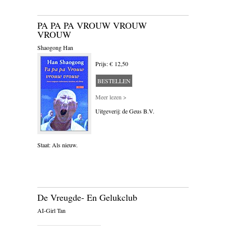
BLOEMLEZING
PA PA PA VROUW VROUW
BOEKENWEEK GESCHENK
VROUW
Shaogong Han
BRIEVEN
Prijs: € 12,50
CARTOONS
BESTELLEN
CHINA
Meer lezen >
Uitgeverij: de Geus B.V.
COLUMNS
DONATEURS LITERAIR
NEDERLAND
Staat: Als nieuw.
DUITSLAND
ENGELAND
De Vreugde- En Gelukclub
ENGELSTALIG
AI-Girl Tan
ESSAYS