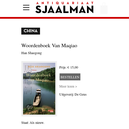
HOME
AFREKENEN
CHINA
VOORWAARDEN
CONTACT
Woordenboek Van Maqiao
Han Shaogong
AANBIEDING
Prijs: € 15,00
BESTELLEN
AMERIKA
Meer lezen >
AMSTERDAM
Uitgeverij: De Geus
AUTOBIOGRAFIE
BELGIË
Staat: Als nieuw.
BIOGRAFIE