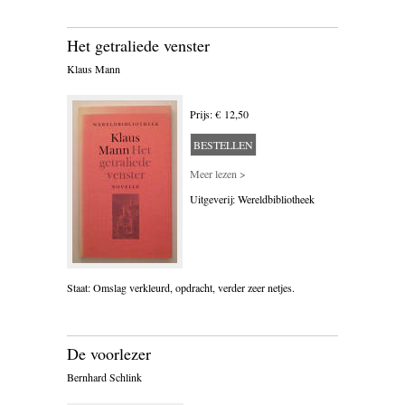
BLOEMLEZING
Het getraliede venster
BOEKENWEEK GESCHENK
Klaus Mann
BRIEVEN
Prijs: € 12,50
CARTOONS
BESTELLEN
CHINA
Meer lezen >
Uitgeverij: Wereldbibliotheek
COLUMNS
DONATEURS LITERAIR
NEDERLAND
Staat: Omslag verkleurd, opdracht, verder zeer netjes.
DUITSLAND
ENGELAND
De voorlezer
ENGELSTALIG
Bernhard Schlink
ESSAYS