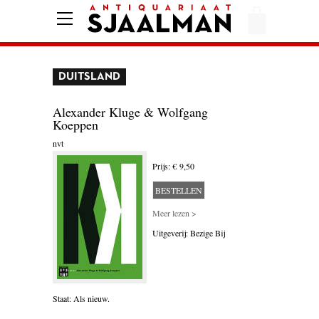
HOME
AFREKENEN
DUITSLAND
VOORWAARDEN
CONTACT
Alexander Kluge & Wolfgang
Koeppen
nvt
AANBIEDING
Prijs: € 9,50
BESTELLEN
AMERIKA
Meer lezen >
AMSTERDAM
Uitgeverij: Bezige Bij
AUTOBIOGRAFIE
BELGIË
Staat: Als nieuw.
BIOGRAFIE