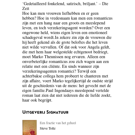
‘Gedetailleerd fonkelend, satirisch, briljant.’ – Die
BLOEMLEZING
Zeit
Hoe kan men vrouwen liefhebben en er geen
hebben? Hoe in vredesnaam kan men een romanticus
BOEKENWEEK GESCHENK
zijn met een hang naar een groots en meeslepend
leven, en toch verzekeringsagent worden? Over een
BRIEVEN
ongewone held, wiens eigen leven een emotioneel
schadegeval wordt.In zekere zin zijn de vrouwen die
hij heeft gekend als de grote beloftes die het leven
CARTOONS
niet wilde vervullen. Of dat ook voor Angela geldt,
die met hem haar welgestelde echtgenoot bedriegt,
CHINA
moet Marko Theunissen nog ervaren. Alleen een
onverbeterlijke romanticus zou zich wagen aan een
relatie met een cliënte. En sinds wanneer zijn
COLUMNS
verzekeringsagenten romantici? Terwijl een
achterbakse collega hem probeert te chanteren met
DONATEURS LITERAIR
zijn affaire, voert Marko tegelijkertijd de oudste strijd
uit de geschiedenis van de mens: het gevecht met de
NEDERLAND
eigen familie.Paul Ingendaays meeslepend vertelde
roman laat zien dat niet iedereen die de liefde zoekt,
DUITSLAND
haar ook begrijpt.
ENGELAND
Uitgeverij Signatuur
ENGELSTALIG
Een fractie van het geheel
Steve Toltz
ESSAYS