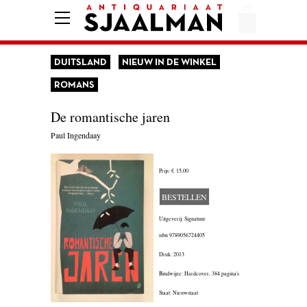
HOME
AFREKENEN
DUITSLAND
NIEUW IN DE WINKEL
VOORWAARDEN
ROMANS
CONTACT
De romantische jaren
Paul Ingendaay
AANBIEDING
Prijs:
€ 15,00
AMERIKA
BESTELLEN
AMSTERDAM
Uitgeverij: Signatuur
isbn
9789056724405
AUTOBIOGRAFIE
Druk: 2013
BELGIË
Bindwijze: Hardcover,
384 pagina's
Staat: Nieuwstaat
BIOGRAFIE