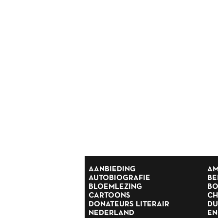
Reisverhalen
Religie
Romans
Rusland
Scandinavië
Spanje
Suriname
Thrillers
Scandinavische thrillers
Tijdschriften
Toneel
Tweede Wereldoorlog
Verhalen
Zuid Afrika
AANBIEDING
AM
AUTOBIOGRAFIE
BE
BLOEMLEZING
BO
CARTOONS
CH
DONATEURS LITERAIR
DU
NEDERLAND
EN