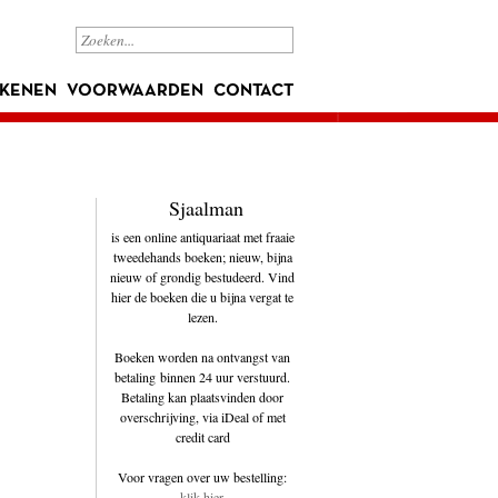
KENEN
VOORWAARDEN
CONTACT
Sjaalman
is een online antiquariaat met fraaie
tweedehands boeken; nieuw, bijna
nieuw of grondig bestudeerd. Vind
hier de boeken die u bijna vergat te
lezen.
Boeken worden na ontvangst van
betaling binnen 24 uur verstuurd.
Betaling kan plaatsvinden door
overschrijving, via iDeal of met
credit card
Voor vragen over uw bestelling:
klik hier
.