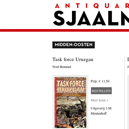
Home
Afrekenen
Voorwaarden
Contact
Aanbieding
Amerika
Amsterdam
Autobiografie
MIDDEN-OOSTEN
België
Biografie
Task force Uruzgan
Bloemlezing
Boekenweek geschenk
Noel Bemmel
J
Brieven
Cartoons
China
Prijs: € 11,50
Columns
Donateurs Literair Nederland
BESTELLEN
Duitsland
Meer lezen >
Engeland
Engelstalig
Uitgeverij: J.M.
Essays
Meulenhoff
Filosofie
Frankrijk
Geschiedenis