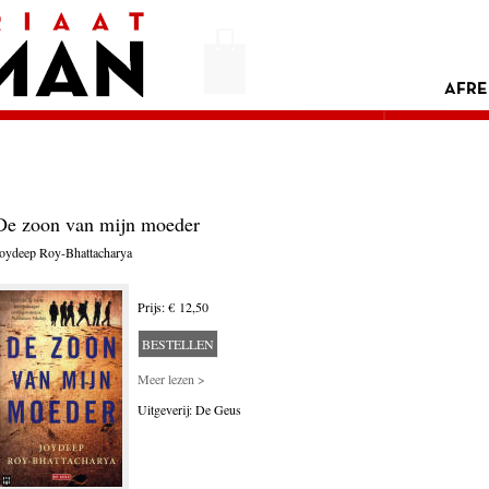
AFRE
De zoon van mijn moeder
oydeep Roy-Bhattacharya
Prijs: € 12,50
BESTELLEN
Meer lezen >
Uitgeverij: De Geus