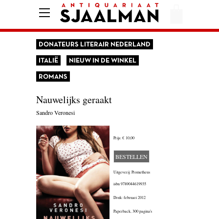
HOME
AFREKENEN
DONATEURS LITERAIR NEDERLAND
VOORWAARDEN
ITALIË
NIEUW IN DE WINKEL
CONTACT
ROMANS
Nauwelijks geraakt
Sandro Veronesi
AANBIEDING
AMERIKA
Prijs:
€ 10,00
AMSTERDAM
BESTELLEN
AUTOBIOGRAFIE
Uitgeverij: Prometheus
isbn
9789044619935
BELGIË
Druk: februari 2012
BIOGRAFIE
Paperback,
300 pagina's