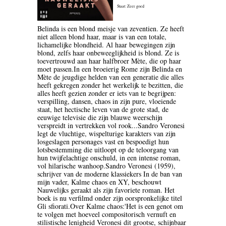
Staat: Zeer goed
BLOEMLEZING
Belinda is een blond meisje van zeventien. Ze heeft
BOEKENWEEK GESCHENK
niet alleen blond haar, maar is van een totale,
lichamelijke blondheid. Al haar bewegingen zijn
blond, zelfs haar onbeweeglijkheid is blond. Ze is
BRIEVEN
toevertrouwd aan haar halfbroer Mète, die op haar
moet passen.In een broeierig Rome zijn Belinda en
CARTOONS
Mète de jeugdige helden van een generatie die alles
heeft gekregen zonder het werkelijk te bezitten, die
alles heeft gezien zonder er iets van te begrijpen:
CHINA
verspilling, dansen, chaos in zijn pure, vloeiende
staat, het hectische leven van de grote stad, de
COLUMNS
eeuwige televisie die zijn blauwe weerschijn
verspreidt in vertrekken vol rook...Sandro Veronesi
legt de vluchtige, wispelturige karakters van zijn
DONATEURS LITERAIR
losgeslagen personages vast en bespoedigt hun
NEDERLAND
lotsbestemming die uitloopt op de teloorgang van
hun twijfelachtige onschuld, in een intense roman,
vol hilarische wanhoop.Sandro Veronesi (1959),
DUITSLAND
schrijver van de moderne klassiekers In de ban van
mijn vader, Kalme chaos en XY, beschouwt
ENGELAND
Nauwelijks geraakt als zijn favoriete roman. Het
boek is nu verfilmd onder zijn oorspronkelijke titel
Gli sfiorati.Over Kalme chaos:'Het is een genot om
ENGELSTALIG
te volgen met hoeveel compositorisch vernuft en
stilistische lenigheid Veronesi dit grootse, schijnbaar
ESSAYS