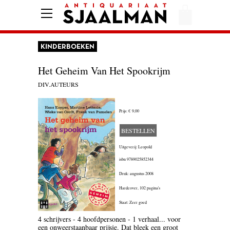
HOME
AFREKENEN
KINDERBOEKEN
VOORWAARDEN
Het Geheim Van Het Spookrijm
CONTACT
DIV.AUTEURS
Prijs:
€ 9,00
AANBIEDING
BESTELLEN
AMERIKA
Uitgeverij: Leopold
AMSTERDAM
isbn
9789025852344
Druk: augustus 2008
AUTOBIOGRAFIE
Hardcover,
102 pagina's
BELGIË
Staat: Zeer goed
4 schrijvers - 4 hoofdpersonen - 1 verhaal... voor
BIOGRAFIE
een onweerstaanbaar prijsje. Dat bleek een groot