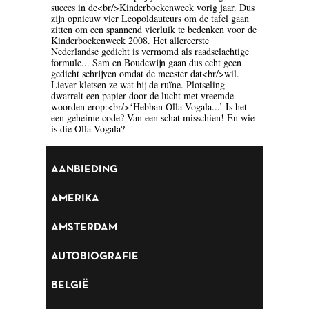
succes in de<br/>Kinderboekenweek vorig jaar. Dus
BLOEMLEZING
zijn opnieuw vier Leopoldauteurs om de tafel gaan
zitten om een spannend vierluik te bedenken voor de
Kinderboekenweek 2008. Het allereerste
BOEKENWEEK GESCHENK
Nederlandse gedicht is vermomd als raadselachtige
formule... Sam en Boudewijn gaan dus echt geen
BRIEVEN
gedicht schrijven omdat de meester dat<br/>wil.
Liever kletsen ze wat bij de ruïne. Plotseling
dwarrelt een papier door de lucht met vreemde
CARTOONS
woorden erop:<br/>‘Hebban Olla Vogala...’ Is het
een geheime code? Van een schat misschien! En wie
CHINA
is die Olla Vogala?
COLUMNS
AANBIEDING
DONATEURS LITERAIR
NEDERLAND
AMERIKA
DUITSLAND
AMSTERDAM
ENGELAND
AUTOBIOGRAFIE
ENGELSTALIG
BELGIË
ESSAYS