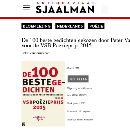
HOME
AFREKENEN
BLOEMLEZING
NEDERLANDS
POËZIE
VOORWAARDEN
De 100 beste gedichten gekozen door Peter 
voor de VSB Poezieprijs 2015
CONTACT
Peter Vandermeersch
AANBIEDING
Prijs:
€ 7,00
AMERIKA
BESTELLEN
Uitgeverij: Arbeiderspers
AMSTERDAM
isbn
9789029589871
AUTOBIOGRAFIE
Druk: januari 2015
Paperback,
160 pagina's
BELGIË
Staat: Als nieuw, Als nieuw
BIOGRAFIE