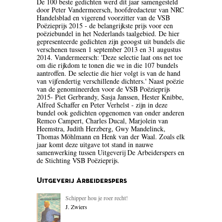
De 100 beste gedichten werd dit jaar samengesteld
door Peter Vandermeersch, hoofdredacteur van NRC
BLOEMLEZING
Handelsblad en vigerend voorzitter van de VSB
Poëzieprijs 2015 - de belangrijkste prijs voor een
BOEKENWEEK GESCHENK
poëziebundel in het Nederlands taalgebied. De hier
gepresenteerde gedichten zijn geoogst uit bundels die
verschenen tussen 1 september 2013 en 31 augustus
BRIEVEN
2014. Vandermeersch: 'Deze selectie laat ons net toe
om die rijkdom te tonen die we in die 107 bundels
CARTOONS
aantroffen. De selectie die hier volgt is van de hand
van vijfendertig verschillende dichters.' Naast poëzie
van de genomineerden voor de VSB Poëzieprijs
CHINA
2015- Piet Gerbrandy, Sasja Janssen, Hester Knibbe,
Alfred Schaffer en Peter Verhelst - zijn in deze
COLUMNS
bundel ook gedichten opgenomen van onder anderen
Remco Campert, Charles Ducal, Marjolein van
Heemstra, Judith Herzberg, Gwy Mandelinck,
DONATEURS LITERAIR
Thomas Möhlmann en Henk van der Waal. Zoals elk
NEDERLAND
jaar komt deze uitgave tot stand in nauwe
samenwerking tussen Uitgeverij De Arbeiderspers en
de Stichting VSB Poëzieprijs.
DUITSLAND
Uitgeverij Arbeiderspers
ENGELAND
Schipper hou je roer recht!
ENGELSTALIG
J. Zwiers
ESSAYS