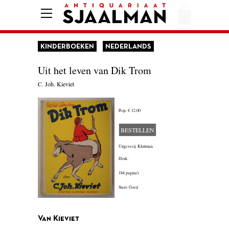
HOME
AFREKENEN
KINDERBOEKEN
NEDERLANDS
VOORWAARDEN
Uit het leven van Dik Trom
CONTACT
C. Joh. Kieviet
Prijs:
€ 12,00
AANBIEDING
BESTELLEN
AMERIKA
Uitgeverij: Kluitman
AMSTERDAM
Druk:
184 pagina's
AUTOBIOGRAFIE
Staat: Goed
BELGIË
Van Kieviet
BIOGRAFIE