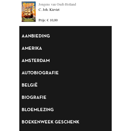
Jongens van Oudt-Holland
BLOEMLEZING
C. Joh. Kieviet
BOEKENWEEK GESCHENK
Prijs: € 10,00
BRIEVEN
AANBIEDING
CARTOONS
AMERIKA
CHINA
AMSTERDAM
COLUMNS
AUTOBIOGRAFIE
DONATEURS LITERAIR
NEDERLAND
BELGIË
DUITSLAND
BIOGRAFIE
ENGELAND
BLOEMLEZING
ENGELSTALIG
BOEKENWEEK GESCHENK
ESSAYS