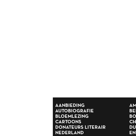
Reisverhalen
Religie
Romans
Rusland
Scandinavië
Spanje
Suriname
Thrillers
Scandinavische thrillers
Tijdschriften
Toneel
Tweede Wereldoorlog
Verhalen
Zuid Afrika
AANBIEDING
AM
AUTOBIOGRAFIE
BE
BLOEMLEZING
BO
CARTOONS
CH
DONATEURS LITERAIR
DU
NEDERLAND
EN