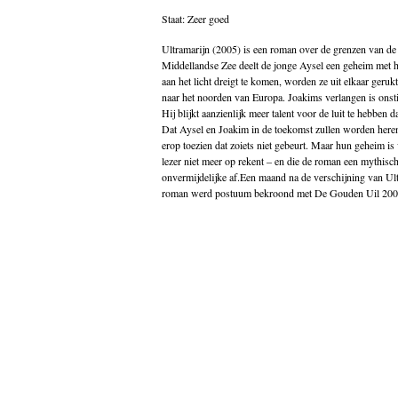
Godsdienst
Staat: Zeer goed
Groenland
Historische romans
Ultramarijn (2005) is een roman over de grenzen van de 
Indonesië
Middellandse Zee deelt de jonge Aysel een geheim met 
Islam
aan het licht dreigt te komen, worden ze uit elkaar geru
Italië
naar het noorden van Europa. Joakims verlangen is onsti
Kinderboeken
Hij blijkt aanzienlijk meer talent voor de luit te hebben d
Klassieke Oudheid
Dat Aysel en Joakim in de toekomst zullen worden heren
Klassiekers
erop toezien dat zoiets niet gebeurt. Maar hun geheim i
Kookboeken
lezer niet meer op rekent – en die de roman een mythisch
Indonesisch
onvermijdelijke af.Een maand na de verschijning van U
Kunst
roman werd postuum bekroond met De Gouden Uil 2006
Midden-Oosten
Nederlands
Nederlandse literatuur
Nieuw in de winkel
Non fictie
Novellen
Oostenrijk
Opvoeding
Poëzie
Politiek
Populair wetenschappelijk
Portugal
psychologie