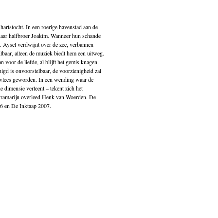
hartstocht. In een roerige havenstad aan de
haar halfbroer Joakim. Wanneer hun schande
kt. Aysel verdwijnt over de zee, verbannen
lbaar, alleen de muziek biedt hem een uitweg.
an voor de liefde, al blijft het gemis knagen.
igd is onvoorstelbaar, de voorzienigheid zal
s vlees geworden. In een wending waar de
e dimensie verleent – tekent zich het
ltramarijn overleed Henk van Woerden. De
 en De Inktaap 2007.