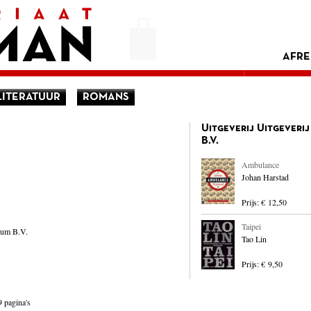
AFRE
LITERATUUR
ROMANS
Uitgeverij Uitgeveri
B.V.
Ambulance
Johan Harstad
Prijs: € 12,50
Taipei
dium B.V.
Tao Lin
Prijs: € 9,50
 pagina's