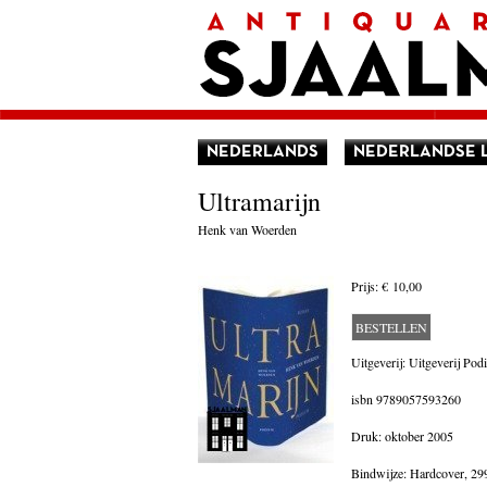
Home
Afrekenen
Voorwaarden
Contact
Aanbieding
Amerika
Amsterdam
NEDERLANDS
NEDERLANDSE 
Autobiografie
België
Ultramarijn
Biografie
Bloemlezing
Henk van Woerden
Boekenweek geschenk
Brieven
Cartoons
Prijs:
€ 10,00
China
Columns
BESTELLEN
Donateurs Literair Nederland
Duitsland
Uitgeverij: Uitgeverij Po
Engeland
isbn
9789057593260
Engelstalig
Essays
Druk: oktober 2005
Filosofie
Frankrijk
Bindwijze: Hardcover,
299
Geschiedenis