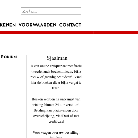
KENEN
VOORWAARDEN
CONTACT
Sjaalman
j Podium
is een online antiquariaat met fraaie
tweedehands boeken; nieuw, bijna
nieuw of grondig bestudeerd. Vind
hier de boeken die u bijna vergat te
lezen.
Boeken worden na ontvangst van
betaling binnen 24 uur verstuurd.
Betaling kan plaatsvinden door
overschrijving, via iDeal of met
credit card
Voor vragen over uw bestelling:
klik hier
.