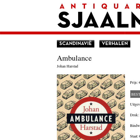
Home
Afrekenen
Voorwaarden
Contact
Aanbieding
Amerika
Amsterdam
SCANDINAVIË
VERHALEN
Autobiografie
België
Ambulance
Biografie
Bloemlezing
Johan Harstad
Boekenweek geschenk
Brieven
Cartoons
Prijs:
China
Columns
BES
Donateurs Literair Nederland
Duitsland
Uitgev
Engeland
Druk: 
Engelstalig
Essays
Bindwi
Filosofie
Frankrijk
Staat:
Geschiedenis