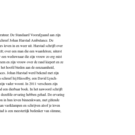
iteratuur. De Standaard Voorafgaand aan zijn
 schreef Johan Harstad Ambulance. De
rs leven in en weer uit. Harstad schrijft over
lt; over een man die een waardeloze, uiterst
er een weduwnaar die zijn vrouw zo erg mist
 hem en zijn vrouw over de rand kiepert en ze
ze het hoofd bieden aan de eenzaamheid,
nces. Johan Harstad werd bekend met zijn
 schreef hij Hässelby, een David Lynch-
 zijn vader woont. In 2011 verscheen zijn
 een dierbaar boek. In het nawoord schrijft
er dezelfde ervaring hebben gehad. De ervaring
woon in hun leven binnenkwam, met gillende
an vastklampen en schrijven alsof je leven
ad is een meesterlijk bedenker van slimme,