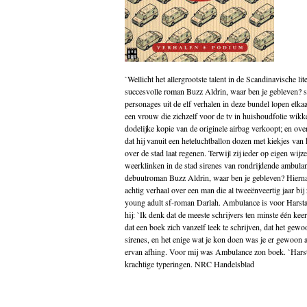
Godsdienst
Groenland
Historische romans
Indonesië
Islam
Italië
`Wellicht het allergrootste talent in de Scandinavische l
Kinderboeken
succesvolle roman Buzz Aldrin, waar ben je gebleven?
Klassieke Oudheid
personages uit de elf verhalen in deze bundel lopen elkaa
Klassiekers
een vrouw die zichzelf voor de tv in huishoudfolie wikke
Kookboeken
dodelijke kopie van de originele airbag verkoopt; en ov
Indonesisch
dat hij vanuit een heteluchtballon dozen met kiekjes van
Kunst
over de stad laat regenen. Terwijl zij ieder op eigen wij
Midden-Oosten
weerklinken in de stad sirenes van rondrijdende ambula
Nederlands
debuutroman Buzz Aldrin, waar ben je gebleven? Hierna
Nederlandse literatuur
achtig verhaal over een man die al tweeënveertig jaar bij
Nieuw in de winkel
young adult sf-roman Darlah. Ambulance is voor Harstad
Non fictie
hij: `Ik denk dat de meeste schrijvers ten minste één ke
Novellen
dat een boek zich vanzelf leek te schrijven, dat het ge
Oostenrijk
sirenes, en het enige wat je kon doen was je er gewoon a
Opvoeding
ervan afhing. Voor mij was Ambulance zon boek. `Harst
Poëzie
krachtige typeringen. NRC Handelsblad
Politiek
Populair wetenschappelijk
Portugal
psychologie