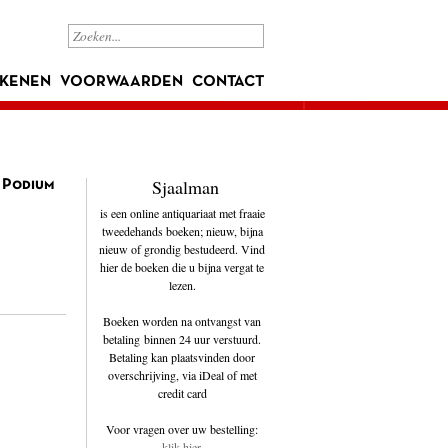
KENEN
VOORWAARDEN
CONTACT
Sjaalman
j Podium
is een online antiquariaat met fraaie
tweedehands boeken; nieuw, bijna
nieuw of grondig bestudeerd. Vind
hier de boeken die u bijna vergat te
lezen.
Boeken worden na ontvangst van
betaling binnen 24 uur verstuurd.
Betaling kan plaatsvinden door
overschrijving, via iDeal of met
credit card
Voor vragen over uw bestelling:
klik hier
.