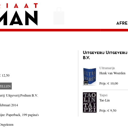
AFRE
Uitgeverij Uitgeveri
B.V.
Ultramarijn
Henk van Woerden
€ 12,50
Prijs: € 10,00
TELLEN
Taipei
erij: Uitgeverij Podium B.V.
Tao Lin
februari 2014
Prijs: € 9,50
jze: Paperback,
199 pagina's
 Ongelezen