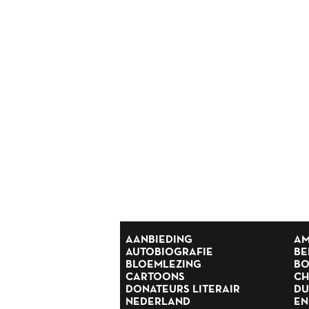
Reisverhalen
Religie
Romans
Rusland
Scandinavië
Spanje
Suriname
Thrillers
Scandinavische thrillers
Tijdschriften
Toneel
Tweede Wereldoorlog
Verhalen
Zuid Afrika
AANBIEDING
AM
AUTOBIOGRAFIE
BE
BLOEMLEZING
BO
CARTOONS
CH
DONATEURS LITERAIR
DU
NEDERLAND
EN