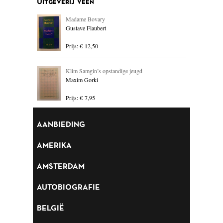
Uitgeverij Veen
BLOEMLEZING
Madame Bovary
Gustave Flaubert
BOEKENWEEK GESCHENK
Prijs: € 12,50
BRIEVEN
Klim Samgin’s opstandige jeugd
CARTOONS
Maxim Gorki
CHINA
Prijs: € 7,95
COLUMNS
AANBIEDING
DONATEURS LITERAIR
NEDERLAND
AMERIKA
DUITSLAND
AMSTERDAM
ENGELAND
AUTOBIOGRAFIE
ENGELSTALIG
BELGIË
ESSAYS