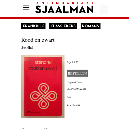
HOME
AFREKENEN
FRANKRIJK
KLASSIEKERS
ROMANS
VOORWAARDEN
Rood en zwart
CONTACT
Stendhal
Prijs:
€ 8,50
AANBIEDING
BESTELLEN
AMERIKA
Uitgeverij: Veen
AMSTERDAM
isbn
9789020404999
Druk:
AUTOBIOGRAFIE
Staat: Redelijk
BELGIË
BIOGRAFIE