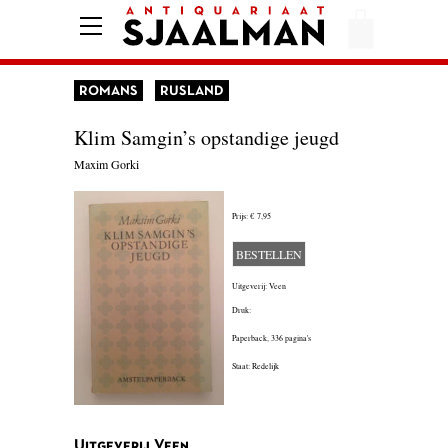
HOME
AFREKENEN
ROMANS
RUSLAND
VOORWAARDEN
Klim Samgin’s opstandige jeugd
CONTACT
Maxim Gorki
Prijs:
€ 7,95
AANBIEDING
BESTELLEN
AMERIKA
Uitgeverij: Veen
AMSTERDAM
Druk:
Paperback,
336 pagina's
AUTOBIOGRAFIE
Staat: Redelijk
BELGIË
BIOGRAFIE
Uitgeverij Veen