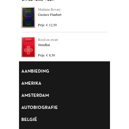
BLOEMLEZING
Madame Bovary
Gustave Flaubert
BOEKENWEEK GESCHENK
Prijs: € 12,50
BRIEVEN
Rood en zwart
CARTOONS
Stendhal
CHINA
Prijs: € 8,50
COLUMNS
AANBIEDING
DONATEURS LITERAIR
NEDERLAND
AMERIKA
DUITSLAND
AMSTERDAM
ENGELAND
AUTOBIOGRAFIE
ENGELSTALIG
BELGIË
ESSAYS