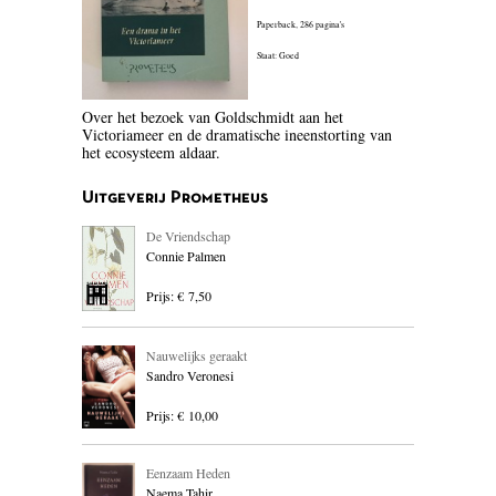
BLOEMLEZING
Paperback,
286 pagina's
Staat: Goed
BOEKENWEEK GESCHENK
BRIEVEN
Over het bezoek van Goldschmidt aan het
Victoriameer en de dramatische ineenstorting van
het ecosysteem aldaar.
CARTOONS
Uitgeverij Prometheus
CHINA
De Vriendschap
COLUMNS
Connie Palmen
DONATEURS LITERAIR
Prijs: € 7,50
NEDERLAND
Nauwelijks geraakt
DUITSLAND
Sandro Veronesi
ENGELAND
Prijs: € 10,00
ENGELSTALIG
Eenzaam Heden
Naema Tahir
ESSAYS