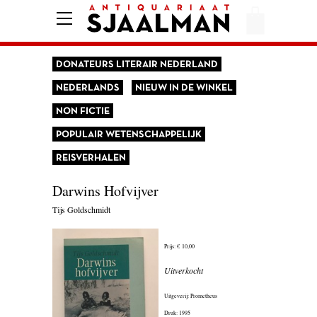
HOME
AFREKENEN
DONATEURS LITERAIR NEDERLAND
VOORWAARDEN
NEDERLANDS
NIEUW IN DE WINKEL
CONTACT
NON FICTIE
POPULAIR WETENSCHAPPELIJK
REISVERHALEN
AANBIEDING
Darwins Hofvijver
AMERIKA
Tijs Goldschmidt
AMSTERDAM
AUTOBIOGRAFIE
Prijs:
€ 10,00
Uitverkocht
BELGIË
Uitgeverij: Prometheus
BIOGRAFIE
Druk: 1995