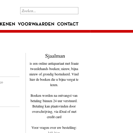
KENEN
VOORWAARDEN
CONTACT
Sjaalman
is een online antiquariaat met fraaie
tweedehands boeken; nieuw, bijna
nieuw of grondig bestudeerd. Vind
hier de boeken die u bijna vergat te
co
lezen.
Boeken worden na ontvangst van
betaling binnen 24 uur verstuurd.
Betaling kan plaatsvinden door
overschrijving, via iDeal of met
credit card
Voor vragen over uw bestelling:
klik hier
.