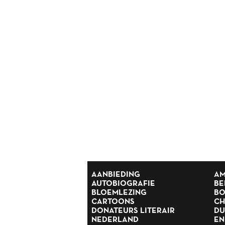
Reisverhalen
Religie
Romans
Rusland
Scandinavië
Spanje
Suriname
Thrillers
Scandinavische thrillers
Tijdschriften
Toneel
Tweede Wereldoorlog
Verhalen
Zuid Afrika
AANBIEDING
AM
AUTOBIOGRAFIE
BE
BLOEMLEZING
BO
CARTOONS
CH
DONATEURS LITERAIR
DU
NEDERLAND
EN