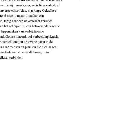
uw die zijn grootvader, zo is hem verteld, uit
onvergetelijke Alex, zijn jonge Oekraïnse
rrend accent, maakt Jonathan een
p, terug naar een onverwacht verleden.
an het schrijven is: een betoverende legende
en lappendeken van verbijsterende
indt.Gepassioneerd, vol verbeeldingskracht
 verlicht ontgint de zwarte gaten in de
en naar mensen en plaatsen die niet langer
verschaduwen en over de broze, maar
elkaar verbinden.