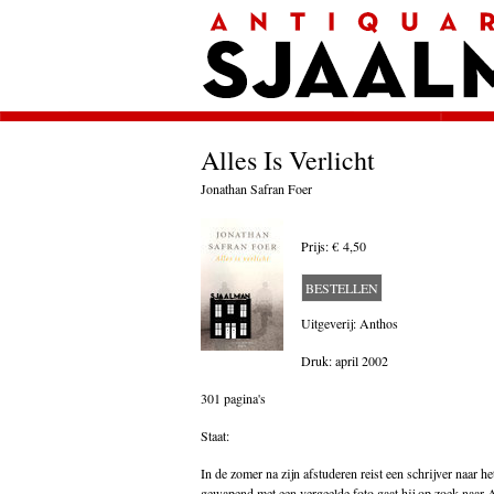
Home
Afrekenen
Voorwaarden
Contact
Aanbieding
Amerika
Amsterdam
Alles Is Verlicht
Autobiografie
België
Jonathan Safran Foer
Biografie
Bloemlezing
Prijs:
€ 4,50
Boekenweek geschenk
Brieven
Cartoons
BESTELLEN
China
Uitgeverij: Anthos
Columns
Donateurs Literair Nederland
Druk: april 2002
Duitsland
Engeland
301 pagina's
Engelstalig
Essays
Staat:
Filosofie
Frankrijk
In de zomer na zijn afstuderen reist een schrijver naar he
Geschiedenis
gewapend met een vergeelde foto gaat hij op zoek naar A