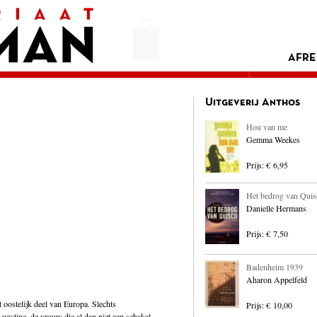
AFRE
Uitgeverij Anthos
Hou van me
Gemma Weekes
Prijs: € 6,95
Het bedrog van Quis
Danielle Hermans
Prijs: € 7,50
Badenheim 1939
Aharon Appelfeld
t oostelijk deel van Europa. Slechts
Prijs: € 10,00
ugstine, de vrouw die al dan niet een schakel