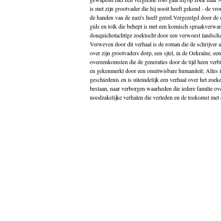
Godsdienst
is met zijn grootvader die hij nooit heeft gekend - de vro
Groenland
de handen van de nazi's heeft gered.Vergezelgd door de 
Historische romans
gids en tolk die behept is met een komisch spraakverwa
Indonesië
donquichotachtige zoektocht door een verwoest landscha
Islam
Verweven door dit verhaal is de roman die de schrijver a
Italië
over zijn grootvaders dorp, een sjtel, in de Oekraïne, e
Kinderboeken
overeenkomsten die de generaties door de tijd heen verb
Klassieke Oudheid
en gekenmerkt door een onuitwisbare humaniteit; Alles is
Klassiekers
geschiedenis en is uiteindelijk een verhaal over het zoek
Kookboeken
bestaan, naar verborgen waarheden die iedere familie o
Indonesisch
noodzakelijke verhalen die verleden en de toekomst met 
Kunst
Midden-Oosten
Nederlands
Nederlandse literatuur
Nieuw in de winkel
Non fictie
Novellen
Oostenrijk
Opvoeding
Poëzie
Politiek
Populair wetenschappelijk
Portugal
psychologie