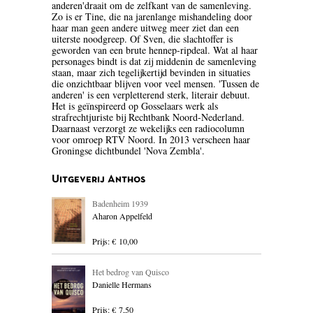
anderen'draait om de zelfkant van de samenleving.
Zo is er Tine, die na jarenlange mishandeling door
BLOEMLEZING
haar man geen andere uitweg meer ziet dan een
uiterste noodgreep. Of Sven, die slachtoffer is
BOEKENWEEK GESCHENK
geworden van een brute hennep-ripdeal. Wat al haar
personages bindt is dat zij middenin de samenleving
staan, maar zich tegelijkertijd bevinden in situaties
BRIEVEN
die onzichtbaar blijven voor veel mensen. 'Tussen de
anderen' is een verpletterend sterk, literair debuut.
CARTOONS
Het is geïnspireerd op Gosselaars werk als
strafrechtjuriste bij Rechtbank Noord-Nederland.
Daarnaast verzorgt ze wekelijks een radiocolumn
CHINA
voor omroep RTV Noord. In 2013 verscheen haar
Groningse dichtbundel 'Nova Zembla'.
COLUMNS
Uitgeverij Anthos
DONATEURS LITERAIR
NEDERLAND
Badenheim 1939
Aharon Appelfeld
DUITSLAND
Prijs: € 10,00
ENGELAND
Het bedrog van Quisco
ENGELSTALIG
Danielle Hermans
Prijs: € 7,50
ESSAYS