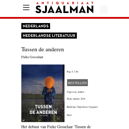
HOME
AFREKENEN
NEDERLANDS
VOORWAARDEN
NEDERLANDSE LITERATUUR
CONTACT
Tussen de anderen
Fieke Gosselaar
AANBIEDING
Prijs:
€ 7,50
AMERIKA
BESTELLEN
AMSTERDAM
Uitgeverij: Anthos
Druk: oktober 2014
AUTOBIOGRAFIE
Bindwijze: Paperback,
0 pagina's
BELGIË
Staat:
BIOGRAFIE
Het debuut van Fieke Gosselaar 'Tussen de