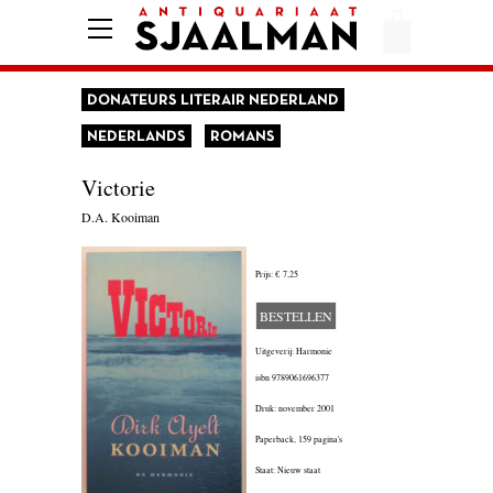
HOME
AFREKENEN
DONATEURS LITERAIR NEDERLAND
VOORWAARDEN
NEDERLANDS
ROMANS
CONTACT
Victorie
D.A. Kooiman
AANBIEDING
Prijs:
€ 7,25
AMERIKA
BESTELLEN
AMSTERDAM
Uitgeverij: Harmonie
isbn
9789061696377
AUTOBIOGRAFIE
Druk: november 2001
BELGIË
Paperback,
159 pagina's
Staat: Nieuw staat
BIOGRAFIE