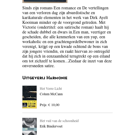
BLOEMLEZING
Sinds zijn romans Een romance en De vertellingen
van een verloren dag zijn absurdistische en
karikaturale elementen in het werk van Dirk Ayelt
BOEKENWEEK GESCHENK
Kooiman minder op de voorgrond getreden. Met
Victorie (ondertitel: een satirische roman) haalt hij
BRIEVEN
de schade dubbel en dwars in.Een man, veertiger en
gescheiden, die alle kenmerken van een yup, een
workaholic en een grachtengordelbewoner in zich
CARTOONS
verenigt, krijgt op een kwade ochtend de bons van
zijn jongere vriendin, en raakt hiervan zo ontregeld
CHINA
dat hij zich in eenzaamheid terugtrekt op een eiland
om tot zichzelf te komen...Ziedaar de inzet van deze
onversneden satire.
COLUMNS
Uitgeverij Harmonie
DONATEURS LITERAIR
NEDERLAND
Het Verre Licht
Colum McCann
DUITSLAND
Prijs: € 10,00
ENGELAND
Het vuil van de schoonheid
ENGELSTALIG
Erik Bindervoet
ESSAYS