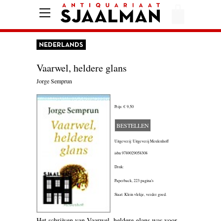
HOME
AFREKENEN
NEDERLANDS
VOORWAARDEN
Vaarwel, heldere glans
CONTACT
Jorge Semprun
Prijs:
€ 9,50
AANBIEDING
BESTELLEN
AMERIKA
Uitgeverij: Uitgeverij Meulenhoff
AMSTERDAM
isbn
9789029058308
Druk:
AUTOBIOGRAFIE
Paperback,
223 pagina's
BELGIË
Staat: Klein vlekje, verder goed.
BIOGRAFIE
Het schrijven van Vaarwel, heldere glans was voor