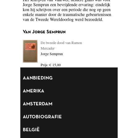
Jorge Semprun een bevrijdende ervaring: eindelijk
BLOEMLEZING
kon hij schrijven over een periode die nog op geen
enkele manier door de traumatische gebeurtenissen
van de Tweede Wereldoorlog werd bezoedeld.
BOEKENWEEK GESCHENK
BRIEVEN
Van Jorge Semprun
De tweede dood van Ramon
CARTOONS
Mercader
Jorge Semprun
CHINA
Prijs: € 15,00
COLUMNS
AANBIEDING
DONATEURS LITERAIR
NEDERLAND
AMERIKA
DUITSLAND
AMSTERDAM
ENGELAND
AUTOBIOGRAFIE
ENGELSTALIG
BELGIË
ESSAYS