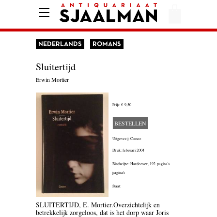
HOME
AFREKENEN
NEDERLANDS
ROMANS
VOORWAARDEN
Sluitertijd
CONTACT
Erwin Mortier
Prijs:
€ 9,50
AANBIEDING
BESTELLEN
AMERIKA
Uitgeverij: Cossee
AMSTERDAM
Druk: februari 2004
Bindwijze: Hardcover,
192 pagina's
AUTOBIOGRAFIE
pagina's
Staat:
BELGIË
SLUITERTIJD, E. Mortier.Overzichtelijk en
BIOGRAFIE
betrekkelijk zorgeloos, dat is het dorp waar Joris