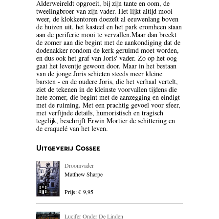
Alderweireldt opgroeit, bij zijn tante en oom, de
tweelingbroer van zijn vader. Het lijkt altijd mooi
BLOEMLEZING
weer, de klokkentoren doezelt al eeuwenlang boven
de huizen uit, het kasteel en het park eromheen staan
BOEKENWEEK GESCHENK
aan de periferie mooi te vervallen.Maar dan breekt
de zomer aan die begint met de aankondiging dat de
dodenakker rondom de kerk geruimd moet worden,
BRIEVEN
en dus ook het graf van Joris' vader. Zo op het oog
gaat het leventje gewoon door. Maar in het bestaan
CARTOONS
van de jonge Joris schieten steeds meer kleine
barsten - en de oudere Joris, die het verhaal vertelt,
ziet de tekenen in de kleinste voorvallen tijdens die
CHINA
hete zomer, die begint met de aanzegging en eindigt
met de ruiming. Met een prachtig gevoel voor sfeer,
COLUMNS
met verfijnde details, humoristisch en tragisch
tegelijk, beschrijft Erwin Mortier de schittering en
de craquelé van het leven.
DONATEURS LITERAIR
NEDERLAND
Uitgeverij Cossee
DUITSLAND
Droomvader
Matthew Sharpe
ENGELAND
Prijs: € 9,95
ENGELSTALIG
Lucifer Onder De Linden
ESSAYS