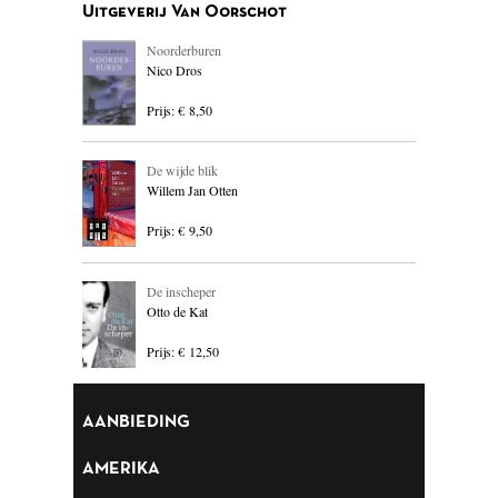
Uitgeverij Van Oorschot
BLOEMLEZING
Noorderburen
BOEKENWEEK GESCHENK
Nico Dros
Prijs: € 8,50
BRIEVEN
CARTOONS
De wijde blik
Willem Jan Otten
CHINA
Prijs: € 9,50
COLUMNS
De inscheper
DONATEURS LITERAIR
Otto de Kat
NEDERLAND
Prijs: € 12,50
DUITSLAND
ENGELAND
AANBIEDING
ENGELSTALIG
AMERIKA
ESSAYS