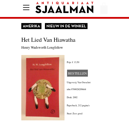
HOME
AFREKENEN
AMERIKA
NIEUW IN DE WINKEL
VOORWAARDEN
Het Lied Van Hiawatha
CONTACT
Henry Wadsworth Longfellow
Prijs:
€ 13,50
AANBIEDING
BESTELLEN
AMERIKA
Uitgeverij: Van Oorschot
AMSTERDAM
isbn
9789028209664
Druk: 2002
AUTOBIOGRAFIE
Paperback,
212 pagina's
BELGIË
Staat: Zeer goed
BIOGRAFIE