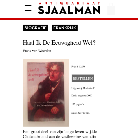
HOME
AFREKENEN
BIOGRAFIE
FRANKRIJK
VOORWAARDEN
Haal Ik De Eeuwigheid Wel?
CONTACT
Frans van Woerden
Prijs:
€ 12,50
AANBIEDING
BESTELLEN
AMERIKA
Uitgeverij: Meulenhoff
AMSTERDAM
Druk: augustus 2000
175 pagina's
AUTOBIOGRAFIE
Staat: Zeer netjes.
BELGIË
Een groot deel van zijn lange leven wijdde
BIOGRAFIE
Chateaubriand aan de vastlegging van zijn