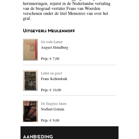
herinneringen, zojuist in de Nederlandse vertaling
BLOEMLEZING
van de biograaf-vertaler Frans van Woerden
verschenen onder de titel Memoires van over het
graf.
BOEKENWEEK GESCHENK
Uitgeverij Meulenhoff
BRIEVEN
De rode kamer
CARTOONS
August Strindberg
CHINA
Prijs: € 7,00
COLUMNS
Letter en geest
Frans Kellendonk
DONATEURS LITERAIR
NEDERLAND
Prijs: € 10,00
DUITSLAND
De Engelse Jaren
Norbert Gstrein
ENGELAND
Prijs: € 9,00
ENGELSTALIG
AANBIEDING
ESSAYS