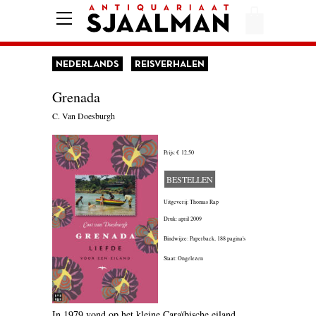
HOME
AFREKENEN
NEDERLANDS
REISVERHALEN
VOORWAARDEN
Grenada
CONTACT
C. Van Doesburgh
Prijs:
€ 12,50
AANBIEDING
BESTELLEN
AMERIKA
Uitgeverij: Thomas Rap
AMSTERDAM
Druk: april 2009
Bindwijze: Paperback,
188 pagina's
AUTOBIOGRAFIE
Staat: Ongelezen
BELGIË
BIOGRAFIE
In 1979 vond op het kleine Caraïbische eiland