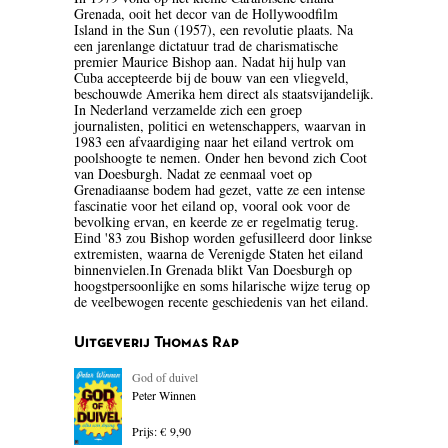
Grenada, ooit het decor van de Hollywoodfilm
BLOEMLEZING
Island in the Sun (1957), een revolutie plaats. Na
een jarenlange dictatuur trad de charismatische
premier Maurice Bishop aan. Nadat hij hulp van
BOEKENWEEK GESCHENK
Cuba accepteerde bij de bouw van een vliegveld,
beschouwde Amerika hem direct als staatsvijandelijk.
BRIEVEN
In Nederland verzamelde zich een groep
journalisten, politici en wetenschappers, waarvan in
1983 een afvaardiging naar het eiland vertrok om
CARTOONS
poolshoogte te nemen. Onder hen bevond zich Coot
van Doesburgh. Nadat ze eenmaal voet op
CHINA
Grenadiaanse bodem had gezet, vatte ze een intense
fascinatie voor het eiland op, vooral ook voor de
bevolking ervan, en keerde ze er regelmatig terug.
COLUMNS
Eind '83 zou Bishop worden gefusilleerd door linkse
extremisten, waarna de Verenigde Staten het eiland
DONATEURS LITERAIR
binnenvielen.In Grenada blikt Van Doesburgh op
hoogstpersoonlijke en soms hilarische wijze terug op
NEDERLAND
de veelbewogen recente geschiedenis van het eiland.
DUITSLAND
Uitgeverij Thomas Rap
ENGELAND
God of duivel
Peter Winnen
ENGELSTALIG
Prijs: € 9,90
ESSAYS