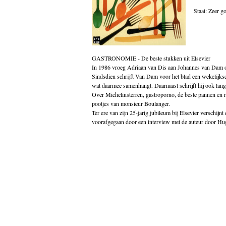
Godsdienst
Staat: Zeer g
Groenland
Historische romans
Indonesië
Islam
Italië
GASTRONOMIE - De beste stukken uit Elsevier
Kinderboeken
In 1986 vroeg Adriaan van Dis aan Johannes van Dam 
Klassieke Oudheid
Sindsdien schrijft Van Dam voor het blad een wekelijkse
Klassiekers
wat daarmee samenhangt. Daarnaast schrijft hij ook lan
Kookboeken
Over Michelinsterren, gastroporno, de beste pannen en 
Indonesisch
pootjes van monsieur Boulanger.
Kunst
Ter ere van zijn 25-jarig jubileum bij Elsevier verschijnt 
Midden-Oosten
voorafgegaan door een interview met de auteur door H
Nederlands
Nederlandse literatuur
Nieuw in de winkel
Non fictie
Novellen
Oostenrijk
Opvoeding
Poëzie
Politiek
Populair wetenschappelijk
Portugal
psychologie