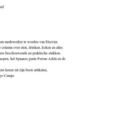
oed
om medewerker te worden van Elsevier.
 column over eten, drinken, koken en alles
gere beschouwende en praktische stukken.
raspen, het Spaanse genie Ferran Adrià en de
een keuze uit zijn beste artikelen,
ugo Camps