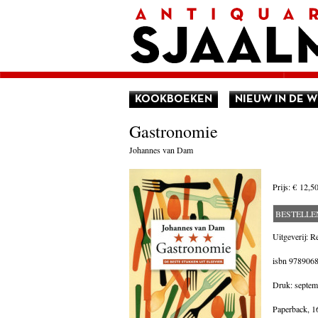
Home
Afrekenen
Voorwaarden
Contact
Aanbieding
Amerika
Amsterdam
KOOKBOEKEN
NIEUW IN DE W
Autobiografie
België
Gastronomie
Biografie
Bloemlezing
Johannes van Dam
Boekenweek geschenk
Brieven
Cartoons
Prijs:
€ 12,5
China
Columns
BESTELLE
Donateurs Literair Nederland
Duitsland
Uitgeverij: R
Engeland
isbn
978906
Engelstalig
Essays
Druk: septem
Filosofie
Frankrijk
Paperback,
1
Geschiedenis