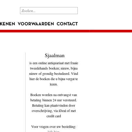
KENEN
VOORWAARDEN
CONTACT
Sjaalman
is een online antiquariaat met fraaie
tweedehands boeken; nieuw, bijna
nieuw of grondig bestudeerd. Vind
hier de boeken die u bijna vergat te
lezen.
Boeken worden na ontvangst van
betaling binnen 24 uur verstuurd.
Betaling kan plaatsvinden door
overschrijving, via iDeal of met
credit card
Voor vragen over uw bestelling:
klik hier
.