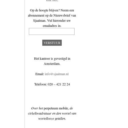
Op de hoogte blijven? Neem een
abonnement op de
Nieuwsbrief van
Sjaalman
. Vul hieronder uw
emailadres in.
Het kantoor is gevestigd in
Amsterdam.
Email:
info@sjaalman.nl
Telefoon: 020 – 421 22 24
Over het
perpetuum mobile,
de
cirkelkwadratuur en den wortel van
wortellooze getallen
.