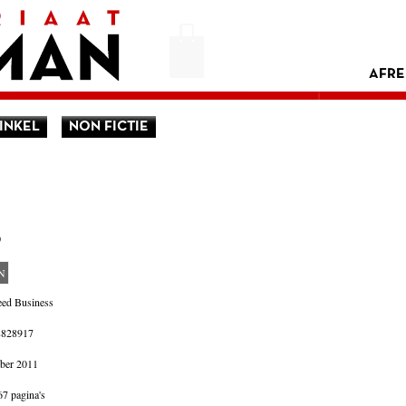
AFRE
INKEL
NON FICTIE
0
N
eed Business
8828917
ber 2011
67 pagina's