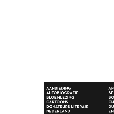
Reisverhalen
Religie
Romans
Rusland
Scandinavië
Spanje
Suriname
Thrillers
Scandinavische thrillers
Tijdschriften
Toneel
Tweede Wereldoorlog
Verhalen
Zuid Afrika
AANBIEDING
AM
AUTOBIOGRAFIE
BE
BLOEMLEZING
BO
CARTOONS
CH
DONATEURS LITERAIR
DU
NEDERLAND
EN