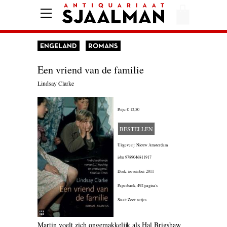
HOME
AFREKENEN
ENGELAND
ROMANS
VOORWAARDEN
Een vriend van de familie
CONTACT
Lindsay Clarke
Prijs:
€ 12,50
AANBIEDING
BESTELLEN
AMERIKA
Uitgeverij: Nieuw Amsterdam
AMSTERDAM
isbn
9789046811917
Druk: november 2011
AUTOBIOGRAFIE
Paperback,
492 pagina's
BELGIË
Staat: Zeer netjes
BIOGRAFIE
Martin voelt zich ongemakkelijk als Hal Brigshaw