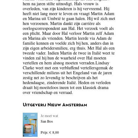
hem na jaren stilte uitnodigt. Hals vrouw is
BLOEMLEZING
overleden, van zijn kinderen is hij vervreemd. Hij
heeft niet lang meer te leven en vraagt Martin Adam
en Marina uit Umbrië te gaan halen. Hij wil zich met
BOEKENWEEK GESCHENK
hen verzoenen. Martin dankt zijn carrière als
oorlogscorrespondent aan Hal. Het verzoek voelt als
BRIEVEN
een plicht. Maar door Hal verloor Martin zelf Adam
en Marina als vrienden. Martin leerde via Adam de
familie kennen en voelde zich bij hen, anders dan in
CARTOONS
zijn eigen arbeidersmilieu, erg thuis. Met Hal als een
tweede vader. Indien Martin de twee in Italië weet te
CHINA
vinden zal hij hun de waarheid over Hal moeten
vertellen en hem alsnog moeten verraden.Lindsay
Clarke weet met een verbluffend vertellersgemak de
COLUMNS
verschillende milieus uit het Engeland van de jaren
zestig net zo levendig te beschrijven als het
DONATEURS LITERAIR
hedendaagse, zinderende Italië. Heden en verleden
draait hij moeiteloos ineen tot een klassiek drama
NEDERLAND
over vriendschap en verraad.
DUITSLAND
Uitgeverij Nieuw Amsterdam
ENGELAND
Je moet wat
San Bos
ENGELSTALIG
Prijs: € 8,00
ESSAYS