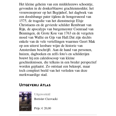
Het kleine geheim van een middeleeuws schoentje,
BLOEMLEZING
gevonden in de donkerblauwe grachtenmodder, het
vrouwenoproer op het Begijnhof, het dagboek van
een doodsbange pater tijdens de hongersnood van
BOEKENWEEK GESCHENK
1575, de tragedie van het dienstmeisje Elsje
Christiaens en de gevierde schilder Rembrant van
BRIEVEN
Rijn, de apocalyps van burgemeester Coenraad van
Beuningen, de Grote Kou van 1763 en de vergeten
moed van Wallie en Gijs van Hall.Dat zijn slechts
CARTOONS
enkele van de vele vertellingen waarmee Geert Mak
op een uiterst leesbare wijze de historie van
CHINA
Amsterdam beschrijft. Aan de hand van personen,
huizen, dagboeken en zelfs foto's en schilderijen
bouwt hij een caleidoscoop van kleine
COLUMNS
geschiedenissen, die telkens in een breder perspectief
worden geplaatst. Zo ontstaat een beknopt, maar
DONATEURS LITERAIR
toch compleet beeld van het verleden van deze
merkwaardige stad.
NEDERLAND
DUITSLAND
Uitgeverij Atlas
Uitgeworteld
ENGELAND
Borislav Cicovacki
ENGELSTALIG
Prijs: € 20,00
ESSAYS