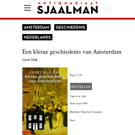
HOME
AFREKENEN
AMSTERDAM
GESCHIEDENIS
VOORWAARDEN
NEDERLANDS
CONTACT
Een kleine geschiedenis van Amsterdam
Geert Mak
AANBIEDING
Prijs:
€ 7,50
AMERIKA
BESTELLEN
AMSTERDAM
Uitgeverij: Atlas
Druk: maart 1999
AUTOBIOGRAFIE
Bindwijze: Paperback,
0 pagina's
BELGIË
Staat:
BIOGRAFIE