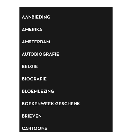
BLOEMLEZING
AANBIEDING
BOEKENWEEK GESCHENK
AMERIKA
BRIEVEN
CARTOONS
AMSTERDAM
CHINA
AUTOBIOGRAFIE
COLUMNS
BELGIË
DONATEURS LITERAIR
BIOGRAFIE
NEDERLAND
BLOEMLEZING
DUITSLAND
BOEKENWEEK GESCHENK
ENGELAND
BRIEVEN
ENGELSTALIG
CARTOONS
ESSAYS