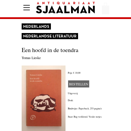
HOME
AFREKENEN
NEDERLANDS
VOORWAARDEN
NEDERLANDSE LITERATUUR
CONTACT
Een hoofd in de toendra
Tomas Lieske
AANBIEDING
Prijs:
€ 10,00
AMERIKA
BESTELLEN
AMSTERDAM
Uitgeverij:
Druk:
AUTOBIOGRAFIE
Bindwijze: Paperback,
253 pagina's
BELGIË
Staat: Rug verkleurd. Verder netjes.
BIOGRAFIE