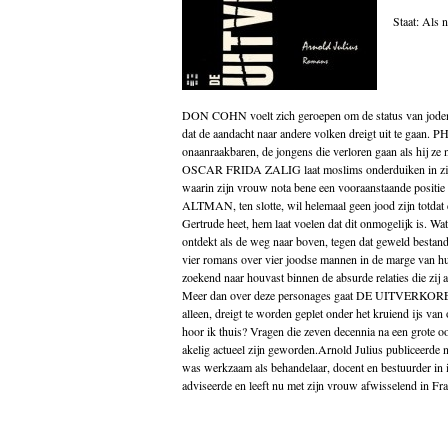
Godsdienst
Staat: Als 
Groenland
Historische romans
Indonesië
Islam
Italië
DON COHN voelt zich geroepen om de status van joden als
Kinderboeken
dat de aandacht naar andere volken dreigt uit te gaan
Klassieke Oudheid
onaanraakbaren, de jongens die verloren gaan als hij ze
Klassiekers
OSCAR FRIDA ZALIG laat moslims onderduiken in zijn 
Kookboeken
waarin zijn vrouw nota bene een vooraanstaande posit
Indonesisch
ALTMAN, ten slotte, wil helemaal geen jood zijn totdat 
Kunst
Gertrude heet, hem laat voelen dat dit onmogelijk is. Wat
Midden-Oosten
ontdekt als de weg naar boven, tegen dat geweld be
Nederlands
vier romans over vier joodse mannen in de marge van hun
Nederlandse literatuur
zoekend naar houvast binnen de absurde relaties die zij 
Nieuw in de winkel
Meer dan over deze personages gaat DE UITVERKOREN
Non fictie
alleen, dreigt te worden geplet onder het kruiend ijs va
Novellen
hoor ik thuis? Vragen die zeven decennia na een grote o
Oostenrijk
akelig actueel zijn geworden.Arnold Julius publiceerde 
Opvoeding
was werkzaam als behandelaar, docent en bestuurder in i
Poëzie
adviseerde en leeft nu met zijn vrouw afwisselend in F
Politiek
Populair wetenschappelijk
Portugal
psychologie