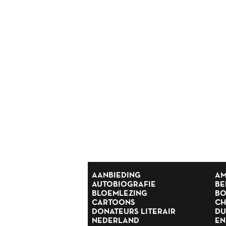
Reisverhalen
Religie
Romans
Rusland
Scandinavië
Spanje
Suriname
Thrillers
Scandinavische thrillers
Tijdschriften
Toneel
Tweede Wereldoorlog
Verhalen
Zuid Afrika
AANBIEDING
AM
AUTOBIOGRAFIE
BE
BLOEMLEZING
BO
CARTOONS
CH
DONATEURS LITERAIR
DU
NEDERLAND
EN