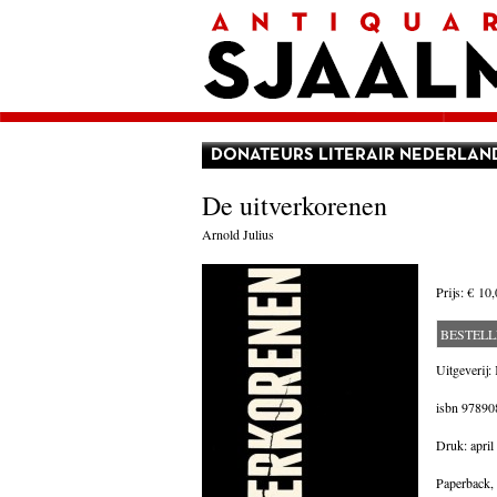
Home
Afrekenen
Voorwaarden
Contact
Aanbieding
Amerika
Amsterdam
DONATEURS LITERAIR NEDERLAN
Autobiografie
België
De uitverkorenen
Biografie
Bloemlezing
Arnold Julius
Boekenweek geschenk
Brieven
Cartoons
Prijs:
€ 10,
China
Columns
BESTEL
Donateurs Literair Nederland
Duitsland
Uitgeverij
Engeland
isbn
97890
Engelstalig
Essays
Druk: april
Filosofie
Frankrijk
Paperback,
Geschiedenis