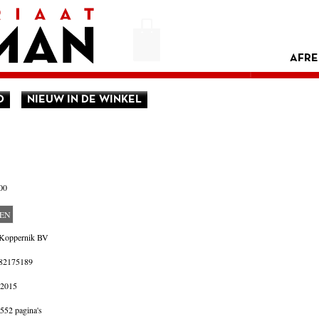
AFRE
D
NIEUW IN DE WINKEL
00
LEN
: Koppernik BV
82175189
 2015
552 pagina's