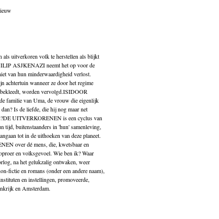
nieuw
 uitverkoren volk te herstellen als blijkt
. PHILIP ASJKENAZI neemt het op voor de
 niet van hun minderwaardigheid verlost.
achtertuin wanneer ze door het regime
ie bekleedt, worden vervolgd.ISIDOOR
de familie van Uma, de vrouw die eigenlijk
 dan? Is de liefde, die hij nog maar net
stand?DE UITVERKORENEN is een cyclus van
 tijd, buitenstaanders in 'hun' samenleving,
aangaan tot in de uithoeken van deze planeet.
EN over dé mens, die, kwetsbaar en
n oproer en volksgevoel. Wie ben ik? Waar
orlog, na het gelukzalig ontwaken, weer
non-fictie en romans (onder een andere naam),
nstituten en instellingen, promoveerde,
rankrijk en Amsterdam.