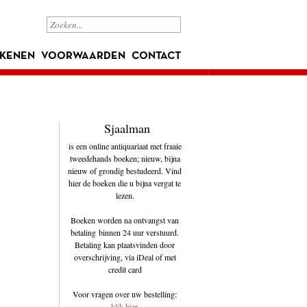
KENEN
VOORWAARDEN
CONTACT
Sjaalman
is een online antiquariaat met fraaie
tweedehands boeken; nieuw, bijna
nieuw of grondig bestudeerd. Vind
hier de boeken die u bijna vergat te
lezen.
Boeken worden na ontvangst van
betaling binnen 24 uur verstuurd.
Betaling kan plaatsvinden door
overschrijving, via iDeal of met
credit card
Voor vragen over uw bestelling:
klik hier
.