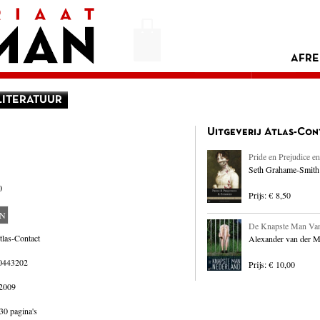
AFRE
LITERATUUR
Uitgeverij Atlas-Con
Pride en Prejudice e
Seth Grahame-Smith
0
Prijs: € 8,50
EN
De Knapste Man Van
tlas-Contact
Alexander van der M
0443202
Prijs: € 10,00
 2009
30 pagina's