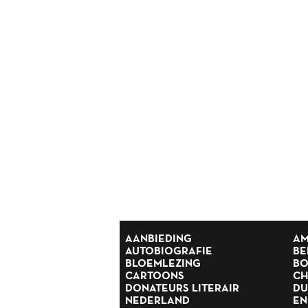
Reisverhalen
Religie
Romans
Rusland
Scandinavië
Spanje
Suriname
Thrillers
Scandinavische thrillers
Tijdschriften
Toneel
Tweede Wereldoorlog
Verhalen
Zuid Afrika
AANBIEDING
AM
AUTOBIOGRAFIE
BE
BLOEMLEZING
BO
CARTOONS
CH
DONATEURS LITERAIR
DU
NEDERLAND
EN