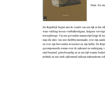
Godsdienst
Staat: Als n
Groenland
Historische romans
Indonesië
Islam
Italië
De Republyk begint met de vondst van een lijk in het sli
Kinderboeken
ware veldslag tussen voetbalhooligans, hetgeen vervolge
Klassieke Oudheid
teweegbrengt. Via een gevonden manuscript krijgt de lez
Klassiekers
man die alles van zeer dichtbij meemaakt, over zijn aan
Kookboeken
en over zijn hervonden levenslust en zijn liefde. De Repu
Indonesisch
gecomponeerde roman over de opkomst en ondergang van 
Kunst
eind boeiend, geloofwaardig en in een tijd waarin Neder
Midden-Oosten
politiek en een sterk opkomend radicaal nationalisme ook 
Nederlands
Nederlandse literatuur
Nieuw in de winkel
Non fictie
Novellen
Oostenrijk
Opvoeding
Poëzie
Politiek
Populair wetenschappelijk
Portugal
psychologie