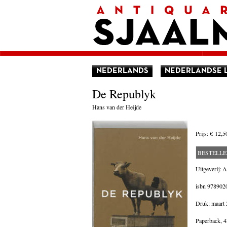
Home
Afrekenen
Voorwaarden
Contact
Aanbieding
Amerika
Amsterdam
NEDERLANDS
NEDERLANDSE 
Autobiografie
België
De Republyk
Biografie
Bloemlezing
Hans van der Heijde
Boekenweek geschenk
Brieven
Cartoons
Prijs:
€ 12,5
China
Columns
BESTELL
Donateurs Literair Nederland
Duitsland
Uitgeverij: A
Engeland
isbn
978902
Engelstalig
Essays
Druk: maart
Filosofie
Frankrijk
Paperback,
4
Geschiedenis