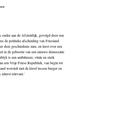
ieuw
k onder aan de Afsluitdijk, gevolgd door een
ns de politieke afscheiding van Friesland
er deze geschiedenis mee, en leest over een
deel in de geboorte van een nieuwe democratie
blyk is een ambitieuze, vitale en sterk
een Vrije Friese Republiek, van begin tot
land worstelt met de kloof tussen burger en
uiterst relevant.'