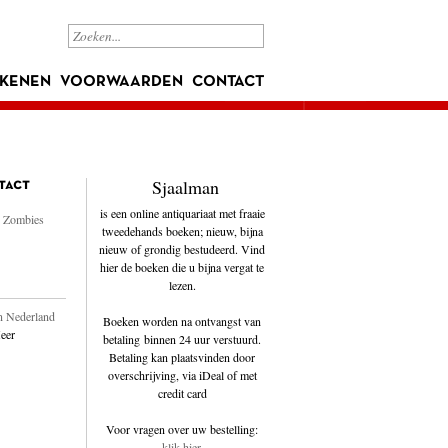
KENEN
VOORWAARDEN
CONTACT
Sjaalman
tact
is een online antiquariaat met fraaie
n Zombies
tweedehands boeken; nieuw, bijna
nieuw of grondig bestudeerd. Vind
hier de boeken die u bijna vergat te
lezen.
 Nederland
Boeken worden na ontvangst van
eer
betaling binnen 24 uur verstuurd.
Betaling kan plaatsvinden door
overschrijving, via iDeal of met
credit card
Voor vragen over uw bestelling:
klik hier
.