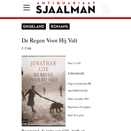
HOME
AFREKENEN
ENGELAND
ROMANS
VOORWAARDEN
De Regen Voor Hij Valt
CONTACT
J. Cole
Prijs:
€ 12,50
AANBIEDING
Uitverkocht
AMERIKA
Uitgeverij: Querido's BV
AMSTERDAM
isbn
9789021433189
Druk: november 2007
AUTOBIOGRAFIE
Paperback,
221 pagina's
BELGIË
Staat: Zeer goed
BIOGRAFIE
Rosamund, de tante van Gill, sterft op