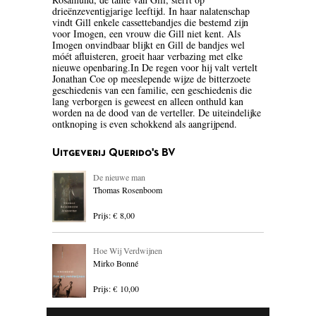
drieënzeventigjarige leeftijd. In haar nalatenschap
BLOEMLEZING
vindt Gill enkele cassettebandjes die bestemd zijn
voor Imogen, een vrouw die Gill niet kent. Als
Imogen onvindbaar blijkt en Gill de bandjes wel
BOEKENWEEK GESCHENK
móét afluisteren, groeit haar verbazing met elke
nieuwe openbaring.In De regen voor hij valt vertelt
BRIEVEN
Jonathan Coe op meeslepende wijze de bitterzoete
geschiedenis van een familie, een geschiedenis die
lang verborgen is geweest en alleen onthuld kan
CARTOONS
worden na de dood van de verteller. De uiteindelijke
ontknoping is even schokkend als aangrijpend.
CHINA
Uitgeverij Querido's BV
COLUMNS
De nieuwe man
DONATEURS LITERAIR
Thomas Rosenboom
NEDERLAND
Prijs: € 8,00
DUITSLAND
Hoe Wij Verdwijnen
ENGELAND
Mirko Bonné
ENGELSTALIG
Prijs: € 10,00
ESSAYS