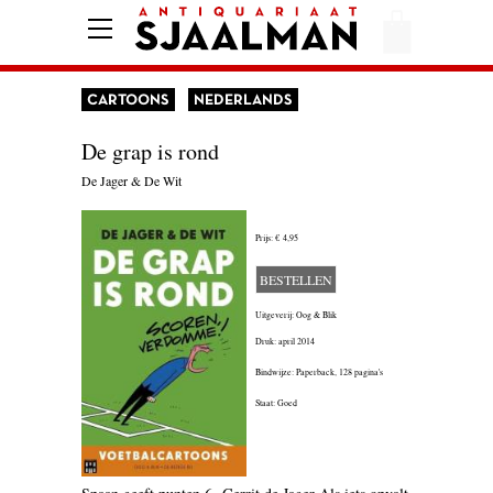
HOME
AFREKENEN
CARTOONS
NEDERLANDS
VOORWAARDEN
De grap is rond
CONTACT
De Jager & De Wit
Prijs:
€ 4,95
AANBIEDING
BESTELLEN
AMERIKA
Uitgeverij: Oog & Blik
AMSTERDAM
Druk: april 2014
Bindwijze: Paperback,
128 pagina's
AUTOBIOGRAFIE
Staat: Goed
BELGIË
BIOGRAFIE