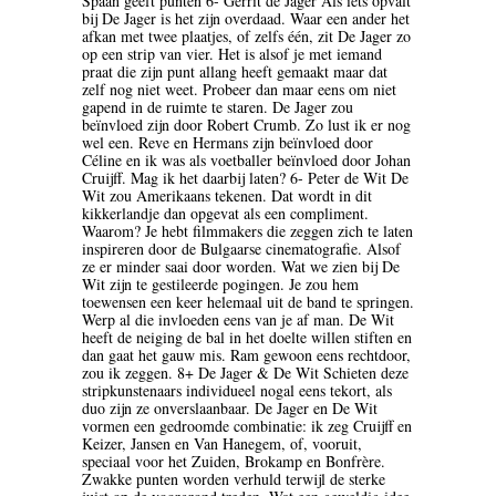
Spaan geeft punten 6- Gerrit de Jager Als iets opvalt
bij De Jager is het zijn overdaad. Waar een ander het
BLOEMLEZING
afkan met twee plaatjes, of zelfs één, zit De Jager zo
op een strip van vier. Het is alsof je met iemand
praat die zijn punt allang heeft gemaakt maar dat
BOEKENWEEK GESCHENK
zelf nog niet weet. Probeer dan maar eens om niet
gapend in de ruimte te staren. De Jager zou
BRIEVEN
beïnvloed zijn door Robert Crumb. Zo lust ik er nog
wel een. Reve en Hermans zijn beïnvloed door
Céline en ik was als voetballer beïnvloed door Johan
CARTOONS
Cruijff. Mag ik het daarbij laten? 6- Peter de Wit De
Wit zou Amerikaans tekenen. Dat wordt in dit
CHINA
kikkerlandje dan opgevat als een compliment.
Waarom? Je hebt filmmakers die zeggen zich te laten
inspireren door de Bulgaarse cinematografie. Alsof
COLUMNS
ze er minder saai door worden. Wat we zien bij De
Wit zijn te gestileerde pogingen. Je zou hem
DONATEURS LITERAIR
toewensen een keer helemaal uit de band te springen.
Werp al die invloeden eens van je af man. De Wit
NEDERLAND
heeft de neiging de bal in het doelte willen stiften en
dan gaat het gauw mis. Ram gewoon eens rechtdoor,
DUITSLAND
zou ik zeggen. 8+ De Jager & De Wit Schieten deze
stripkunstenaars individueel nogal eens tekort, als
duo zijn ze onverslaanbaar. De Jager en De Wit
ENGELAND
vormen een gedroomde combinatie: ik zeg Cruijff en
Keizer, Jansen en Van Hanegem, of, vooruit,
ENGELSTALIG
speciaal voor het Zuiden, Brokamp en Bonfrère.
Zwakke punten worden verhuld terwijl de sterke
ESSAYS