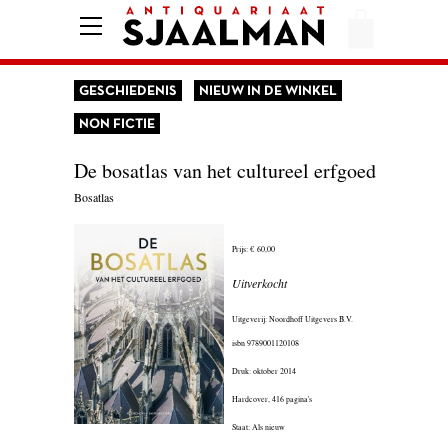
HOME
AFREKENEN
GESCHIEDENIS
NIEUW IN DE WINKEL
VOORWAARDEN
NON FICTIE
CONTACT
De bosatlas van het cultureel erfgoed
Bosatlas
AANBIEDING
Prijs:
€ 60,00
AMERIKA
Uitverkocht
AMSTERDAM
Uitgeverij: Noordhoff Uitgevers B.V.
isbn
9789001120108
AUTOBIOGRAFIE
Druk: oktober 2014
BELGIË
Hardcover,
416 pagina's
Staat: Als nieuw
BIOGRAFIE