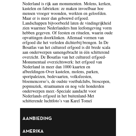
Nederland is rijk aan monumenten. Molens, kerken,
BLOEMLEZING
kastelen en fabrieken: ze maken invoelbaar hoe
mensen vroeger woonden, werkten en geloofden.
Maar er is meer dan gebouwd erfgoed.
BOEKENWEEK GESCHENK
Landschappen bijvoorbeeld laten de vindingrijkheid
zien waarmee Nederlanders hun leefomgeving vorm
BRIEVEN
hebben gegeven. Of feesten en rituelen, waarin oude
opvattingen doorklinken. Allemaal vormen van
erfgoed die het verleden dichterbij brengen. In De
CARTOONS
Bosatlas van het cultureel erfgoed is dit brede scala
aan onderwerpen samengebracht in één schitterend
CHINA
overzicht. De Bosatlas van het cultureel erfgoed-
Monumentaal overzichtswerk: het erfgoed van
Nederland in meer dan 1000 kaarten en
COLUMNS
afbeeldingen-Over kastelen, molens, parken,
sportpaleizen, bedevaarten, volksfeesten,
DONATEURS LITERAIR
bloemencorso’s, de oudste voetbalclubs, bioscopen,
popmuziek, straatnamen en nog vele honderden
NEDERLAND
onderwerpen meer.-Speciale aandacht voor
Nederlands erfgoed in het buitenland-Met
DUITSLAND
schitterende luchtfoto’s van Karel Tomeï
ENGELAND
AANBIEDING
ENGELSTALIG
AMERIKA
ESSAYS