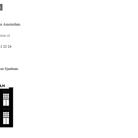
 in Amsterdam.
lman.nl
21 22 24
van Sjaalman.