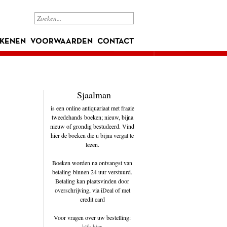
KENEN
VOORWAARDEN
CONTACT
Sjaalman
is een online antiquariaat met fraaie
tweedehands boeken; nieuw, bijna
nieuw of grondig bestudeerd. Vind
hier de boeken die u bijna vergat te
lezen.
Boeken worden na ontvangst van
betaling binnen 24 uur verstuurd.
Betaling kan plaatsvinden door
overschrijving, via iDeal of met
credit card
Voor vragen over uw bestelling:
klik hier
.