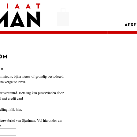
AFRE
om
an
en; nieuw, bijna nieuw of grondig bestudeerd.
na vergat te lezen.
r verstuurd. Betaling kan plaatsvinden door
f met credit card
elling:
klik hier
.
ieuwsbrief van Sjaalman
. Vul hieronder uw
n.