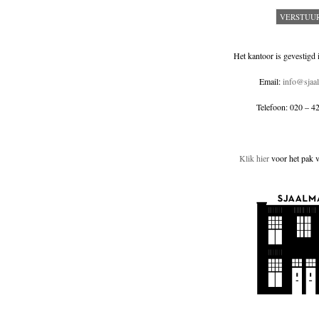
Godsdienst
Groenland
Historische romans
Indonesië
Het kantoor is gevestigd
Islam
Italië
Email:
info@sjaa
Kinderboeken
Klassieke Oudheid
Telefoon: 020 – 4
Klassiekers
Kookboeken
Indonesisch
Kunst
Klik hier
voor het pak 
Midden-Oosten
Nederlands
Nederlandse literatuur
Nieuw in de winkel
Non fictie
Novellen
Oostenrijk
Opvoeding
Poëzie
Politiek
Populair wetenschappelijk
Portugal
psychologie