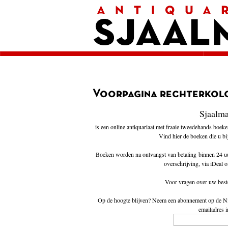
Home
Afrekenen
Voorwaarden
Contact
Aanbieding
Amerika
Amsterdam
Autobiografie
België
Voorpagina rechterkol
Biografie
Bloemlezing
Sjaalm
Boekenweek geschenk
Brieven
is een online antiquariaat met fraaie tweedehands boek
Cartoons
Vind hier de boeken die u bij
China
Columns
Boeken worden na ontvangst van betaling binnen 24 uu
Donateurs Literair Nederland
overschrijving, via iDeal o
Duitsland
Engeland
Voor vragen over uw best
Engelstalig
Essays
Op de hoogte blijven? Neem een abonnement op de
N
Filosofie
emailadres i
Frankrijk
Geschiedenis