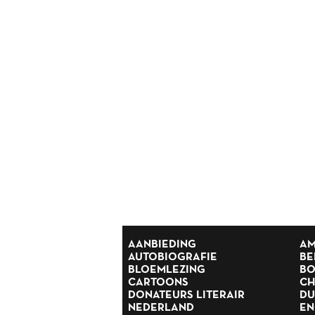
Reisverhalen
Religie
Romans
Rusland
Scandinavië
Spanje
Suriname
Thrillers
Scandinavische thrillers
Tijdschriften
Toneel
Tweede Wereldoorlog
Verhalen
Zuid Afrika
AANBIEDING
AM
AUTOBIOGRAFIE
BE
BLOEMLEZING
BO
CARTOONS
CH
DONATEURS LITERAIR
DU
NEDERLAND
EN